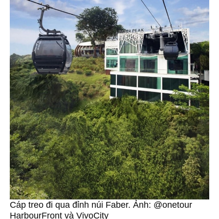
Cáp treo đi qua đỉnh núi Faber. Ảnh: @onetour
HarbourFront và VivoCity