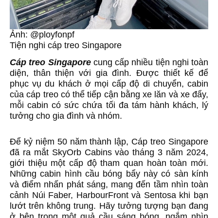
Ảnh: @ployfonpf
Tiện nghi cáp treo Singapore
Cáp treo Singapore
cung cấp nhiều tiện nghi toàn
diện, thân thiện với gia đình. Được thiết kế để
phục vụ du khách ở mọi cấp độ di chuyển, cabin
của cáp treo có thể tiếp cận bằng xe lăn và xe đẩy,
mỗi cabin có sức chứa tối đa tám hành khách, lý
tưởng cho gia đình và nhóm.
Để kỷ niệm 50 năm thành lập, Cáp treo Singapore
đã ra mắt SkyOrb Cabins vào tháng 3 năm 2024,
giới thiệu một cấp độ tham quan hoàn toàn mới.
Những cabin hình cầu bóng bẩy này có sàn kính
và điểm nhấn phát sáng, mang đến tầm nhìn toàn
cảnh Núi Faber, HarbourFront và Sentosa khi bạn
lướt trên không trung. Hãy tưởng tượng bạn đang
ở bên trong một quả cầu sáng bóng, ngắm nhìn